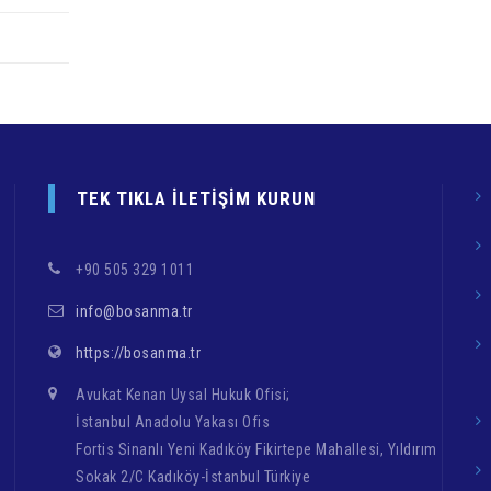
TEK TIKLA İLETIŞIM KURUN
+90 505 329 1011
info@bosanma.tr
https://bosanma.tr
Avukat Kenan Uysal Hukuk Ofisi;
İstanbul Anadolu Yakası Ofis
Fortis Sinanlı Yeni Kadıköy Fikirtepe Mahallesi, Yıldırım
Sokak 2/C Kadıköy-İstanbul Türkiye