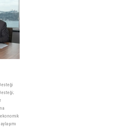
Desteği
esteği;
r
nma
i, ekonomik
paylaşımı