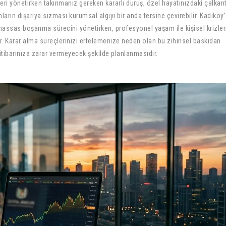
ipleri yönetirken takınmanız gereken kararlı duruş, özel hayatınızdaki çalkant
ların dışarıya sızması kurumsal algıyı bir anda tersine çevirebilir. Kadıköy
 hassas boşanma sürecini yönetirken, profesyonel yaşam ile kişisel krizler
şır. Karar alma süreçlerinizi ertelemenize neden olan bu zihinsel baskıdan
itibarınıza zarar vermeyecek şekilde planlanmasıdır.