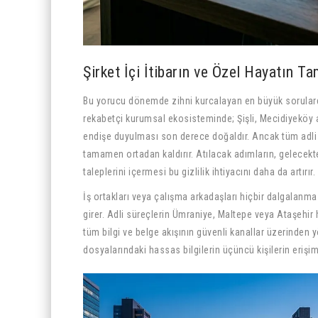
Şirket İçi İtibarın ve Özel Hayatın T
Bu yorucu dönemde zihni kurcalayan en büyük sorulardan
rekabetçi kurumsal ekosisteminde; Şişli, Mecidiyeköy a
endişe duyulması son derece doğaldır. Ancak tüm adli b
tamamen ortadan kaldırır. Atılacak adımların, gelecektek
taleplerini içermesi bu gizlilik ihtiyacını daha da artırır.
İş ortakları veya çalışma arkadaşları hiçbir dalgalanma
girer. Adli süreçlerin Ümraniye, Maltepe veya Ataşehi
tüm bilgi ve belge akışının güvenli kanallar üzerinden
dosyalarındaki hassas bilgilerin üçüncü kişilerin eriş