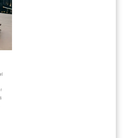
el
ir
ş
a