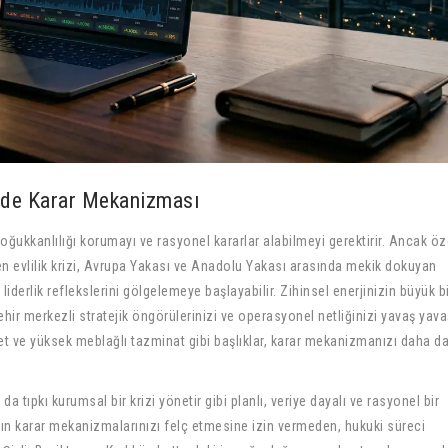
inde Karar Mekanizması
oğukkanlılığı korumayı ve rasyonel kararlar alabilmeyi gerektirir. Ancak öz
en evlilik krizi, Avrupa Yakası ve Anadolu Yakası arasında mekik dokuyan
liderlik reflekslerini gölgelemeye başlayabilir. Zihinsel enerjinizin büyük b
ir merkezli stratejik öngörülerinizi ve operasyonel netliğinizi yavaş yava
t ve yüksek meblağlı tazminat gibi başlıklar, karar mekanizmanızı daha d
 tıpkı kurumsal bir krizi yönetir gibi planlı, veriye dayalı ve rasyonel bir
ın karar mekanizmalarınızı felç etmesine izin vermeden, hukuki süreci