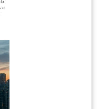
ılar
’den
i