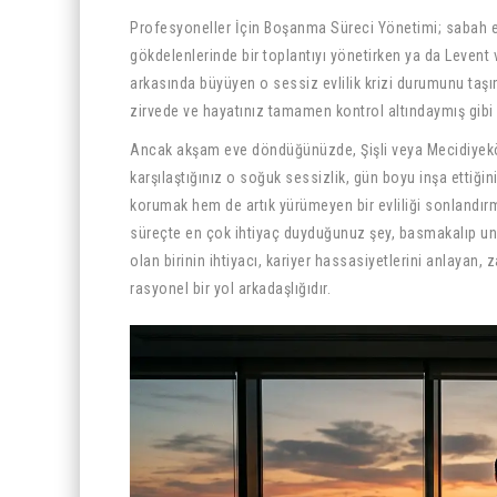
Profesyoneller İçin Boşanma Süreci Yönetimi; sabah e
gökdelenlerinde bir toplantıyı yönetirken ya da Levent 
arkasında büyüyen o sessiz evlilik krizi durumunu taşı
zirvede ve hayatınız tamamen kontrol altındaymış gibi
Ancak akşam eve döndüğünüzde, Şişli veya Mecidiyeköy’
karşılaştığınız o soğuk sessizlik, gün boyu inşa ettiğin
korumak hem de artık yürümeyen bir evliliği sonlandır
süreçte en çok ihtiyaç duyduğunuz şey, basmakalıp unv
olan birinin ihtiyacı, kariyer hassasiyetlerini anlayan, 
rasyonel bir yol arkadaşlığıdır.