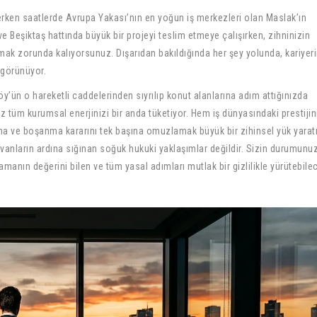
rken saatlerde Avrupa Yakası’nın en yoğun iş merkezleri olan Maslak’ın
ve Beşiktaş hattında büyük bir projeyi teslim etmeye çalışırken, zihninizin
mak zorunda kalıyorsunuz. Dışarıdan bakıldığında her şey yolunda, kariyeri
 görünüyor.
ün o hareketli caddelerinden sıyrılıp konut alanlarına adım attığınızda
iz tüm kurumsal enerjinizi bir anda tüketiyor. Hem iş dünyasındaki prestijin
ma ve boşanma kararını tek başına omuzlamak büyük bir zihinsel yük yaratı
anların ardına sığınan soğuk hukuki yaklaşımlar değildir. Sizin durumunu
zamanın değerini bilen ve tüm yasal adımları mutlak bir gizlilikle yürütebile