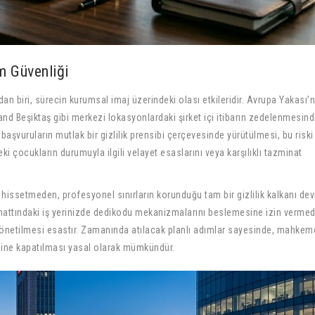
am Güvenliği
 biri, sürecin kurumsal imaj üzerindeki olası etkileridir. Avrupa Yakası’n
nd Beşiktaş gibi merkezi lokasyonlardaki şirket içi itibarın zedelenmesin
aşvuruların mutlak bir gizlilik prensibi çerçevesinde yürütülmesi, bu riski
i çocukların durumuyla ilgili velayet esaslarını veya karşılıklı tazminat
 hissetmeden, profesyonel sınırların korunduğu tam bir gizlilik kalkanı de
r hattındaki iş yerinizde dedikodu mekanizmalarını beslemesine izin verme
 yönetilmesi esastır. Zamanında atılacak planlı adımlar sayesinde, mahkem
imine kapatılması yasal olarak mümkündür.