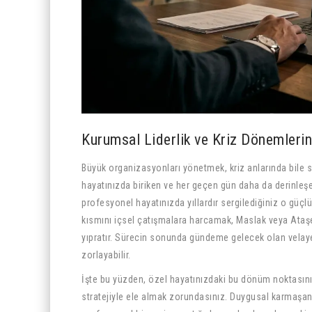
Kurumsal Liderlik ve Kriz Dönemler
Büyük organizasyonları yönetmek, kriz anlarında bile s
hayatınızda biriken ve her geçen gün daha da derinleş
profesyonel hayatınızda yıllardır sergilediğiniz o güçlü 
kısmını içsel çatışmalara harcamak, Maslak veya Ataşeh
yıpratır. Sürecin sonunda gündeme gelecek olan velaye
zorlayabilir.
İşte bu yüzden, özel hayatınızdaki bu dönüm noktasını da
stratejiyle ele almak zorundasınız. Duygusal karmaşan