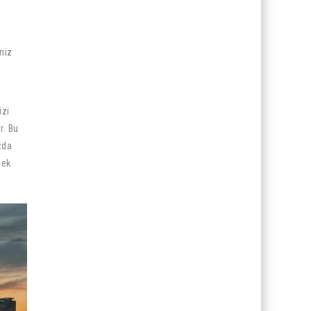
niz
izi
r. Bu
zda
cek