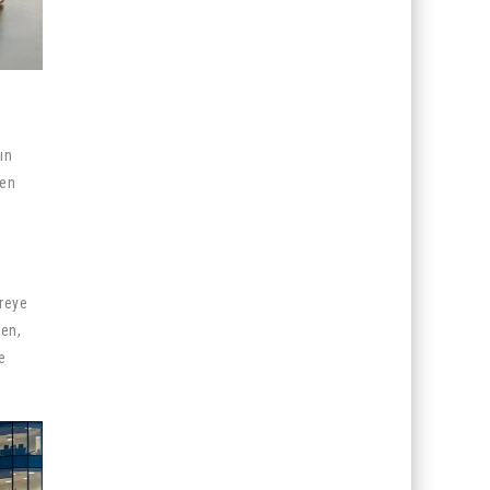
ın
den
vreye
den,
e