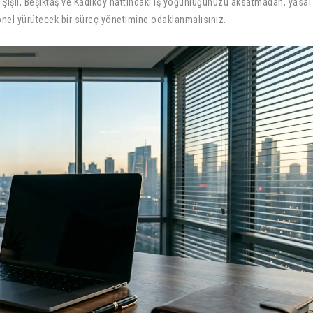
. Şişli, Beşiktaş ve Kadıköy hattındaki iş yoğunluğunuzu aksatmadan, yasal
yonel yürütecek bir süreç yönetimine odaklanmalısınız.